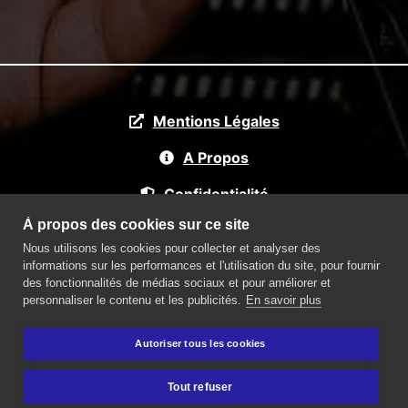
Mentions Légales
A Propos
Confidentialité
À propos des cookies sur ce site
Nous utilisons les cookies pour collecter et analyser des
Partenaires
informations sur les performances et l'utilisation du site, pour fournir
des fonctionnalités de médias sociaux et pour améliorer et
Téléchargement OS
personnaliser le contenu et les publicités.
En savoir plus
Zone de chalandise
Autoriser tous les cookies
© 2014-2022 Copyright :
Manuel Hoorelbeke
-
Doc PC
Tout refuser