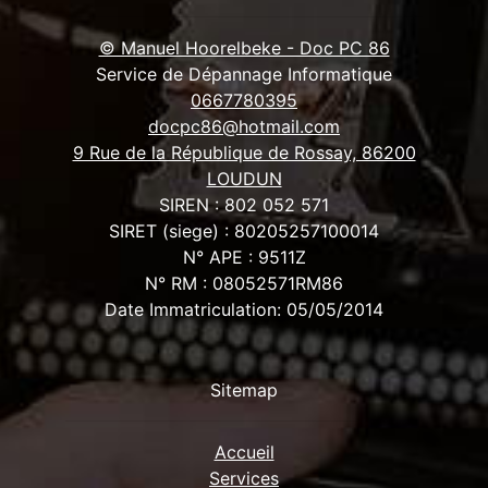
© Manuel Hoorelbeke - Doc PC 86
Service de Dépannage Informatique
0667780395
docpc86@hotmail.com
9 Rue de la République de Rossay, 86200
LOUDUN
SIREN : 802 052 571
SIRET (siege) : 80205257100014
N° APE : 9511Z
N° RM : 08052571RM86
Date Immatriculation: 05/05/2014
Sitemap
Accueil
Services